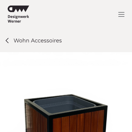
Zum Inhalt springen
Wohn Accessoires