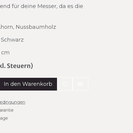
end für deine Messer, da es die
 Ahorn, Nussbaumholz
 Schwarz
5 cm
kl. Steuern)
In den Warenkorb
bedingungen
arantie
tage