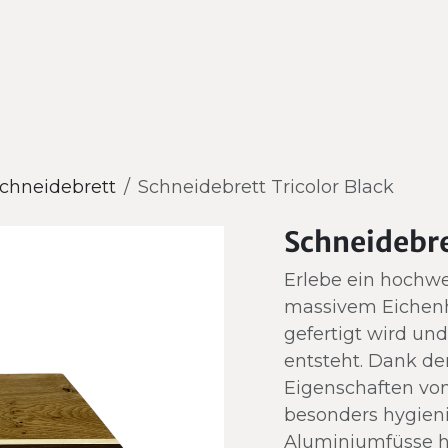
Shop
Über mich
Massa
chneidebrett
Schneidebrett Tricolor Black
Schneidebre
Erlebe ein hochwe
massivem Eichenho
gefertigt wird und
entsteht. Dank der
Eigenschaften von
besonders hygieni
Aluminiumfüsse ha