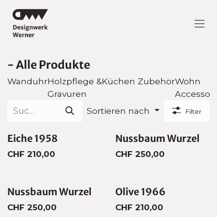
Zum Inhalt springen
- Alle Produkte
Wanduhr
Holzpflege &
Küchen Zubehör
Wohn
Gravuren
Accessoir
Sortieren nach
Filter
Eiche 1958
Nussbaum Wurzel
CHF
210,00
CHF
250,00
Nussbaum Wurzel
Olive 1966
CHF
250,00
CHF
210,00